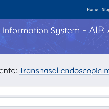
Home
Sfo
- AIR
h Information System
mento:
Transnasal endoscopic mi