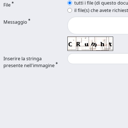
tutti i file (di questo do
File
il file(s) che avete richies
Messaggio
Inserire la stringa
presente nell'immagine