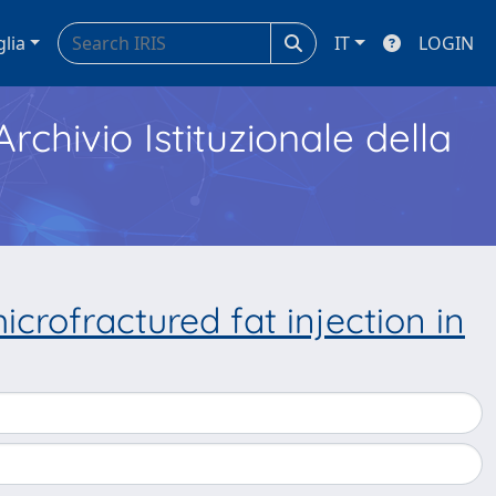
glia
IT
LOGIN
Archivio Istituzionale della
crofractured fat injection in