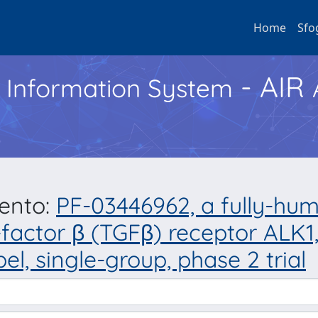
Home
Sfo
- AIR
h Information System
mento:
PF-03446962, a fully-hu
actor β (TGFβ) receptor ALK1, 
el, single-group, phase 2 trial