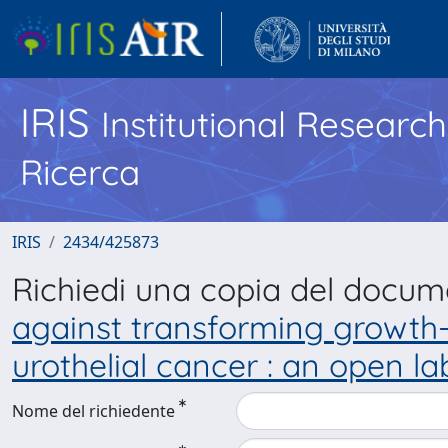
IRIS
Institutional Researc
Ricerca
IRIS
2434/425873
Richiedi una copia del docu
against transforming growth-f
urothelial cancer : an open lab
Nome del richiedente