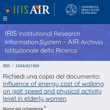
IRIS
Institutional Research
- AIR
Information System
Archivio
Istituzionale della Ricerca
IRIS
2434/421969
Richiedi una copia del documento:
Influence of energy cost of walking
on gait speed and physical activity
level in elderly women
Nome del richiedente