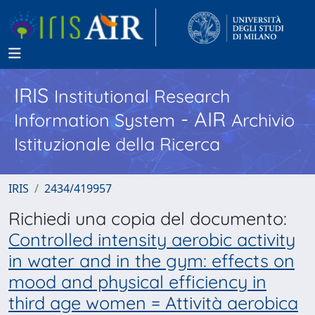
IRIS
Institutional Research
- AIR
Information System
Archivio
Istituzionale della Ricerca
IRIS
2434/419957
Richiedi una copia del documento:
Controlled intensity aerobic activity
in water and in the gym: effects on
mood and physical efficiency in
third age women = Attività aerobica