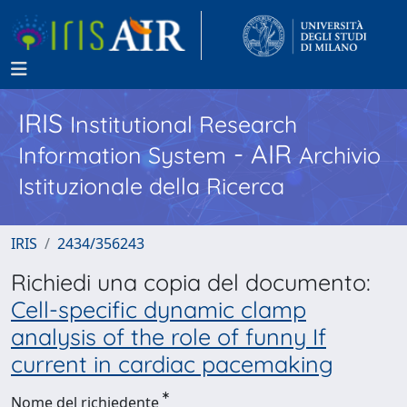
IRIS
Institutional Research
- AIR
Information System
Archivio
Istituzionale della Ricerca
IRIS
2434/356243
Richiedi una copia del documento:
Cell-specific dynamic clamp
analysis of the role of funny If
current in cardiac pacemaking
Nome del richiedente