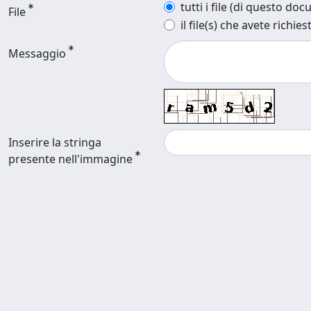
tutti i file (di questo do
File
il file(s) che avete richies
Messaggio
Inserire la stringa
presente nell'immagine