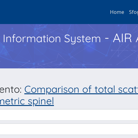
Home
Sfo
- AIR
h Information System
mento:
Comparison of total scat
etric spinel