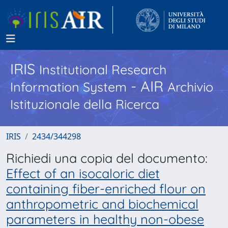
IRIS
Institutional Research
- AIR
Information System
Archivio
Istituzionale della Ricerca
IRIS
2434/344298
Richiedi una copia del documento:
Effect of an isocaloric diet
containing fiber-enriched flour on
anthropometric and biochemical
parameters in healthy non-obese