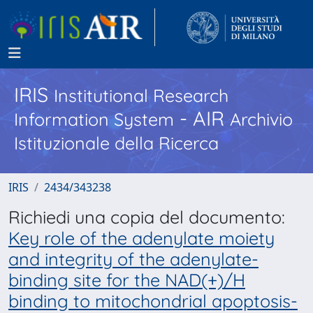
IRIS
Institutional Research
- AIR
Information System
Archivio
Istituzionale della Ricerca
IRIS
2434/343238
Richiedi una copia del documento:
Key role of the adenylate moiety
and integrity of the adenylate-
binding site for the NAD(+)/H
binding to mitochondrial apoptosis-