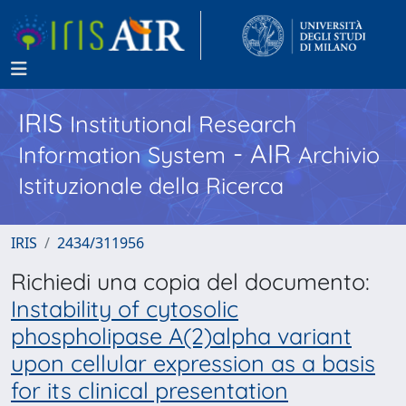
IRIS
Institutional Research
- AIR
Information System
Archivio
Istituzionale della Ricerca
IRIS
2434/311956
Richiedi una copia del documento:
Instability of cytosolic
phospholipase A(2)alpha variant
upon cellular expression as a basis
for its clinical presentation