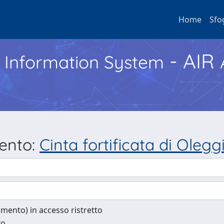
Home
Sfo
- AIR
h Information System
mento:
Cinta fortificata di Olegg
cumento) in accesso ristretto
to