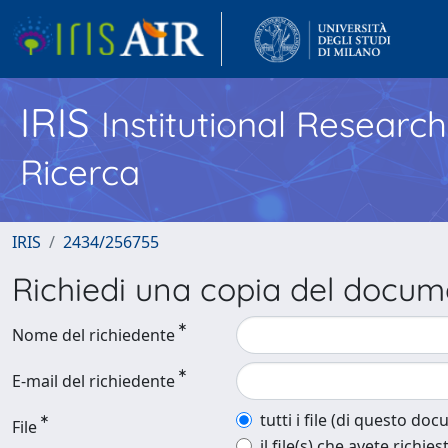
IRIS
Institutional Researc
Ricerca
IRIS
2434/256755
Richiedi una copia del docu
Nome del richiedente
E-mail del richiedente
tutti i file (di questo do
File
il file(s) che avete richies