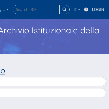
glia
IT
LOGIN
Archivio Istituzionale della
io