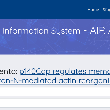
Home
Sfo
- AIR
h Information System
mento:
p140Cap regulates memor
ron-N-mediated actin reorgani