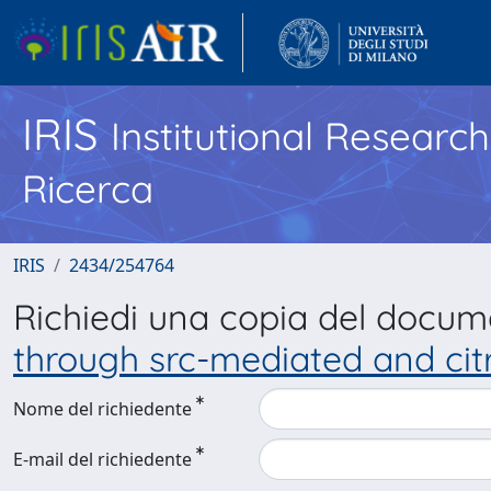
IRIS
Institutional Researc
Ricerca
IRIS
2434/254764
Richiedi una copia del docu
through src-mediated and cit
Nome del richiedente
E-mail del richiedente