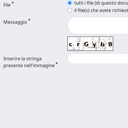
tutti i file (di questo do
File
il file(s) che avete richies
Messaggio
Inserire la stringa
presente nell'immagine