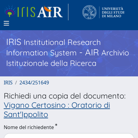
IRIS
Institutional Research
- AIR
Information System
Archivio
Istituzionale della Ricerca
IRIS
2434/251649
Richiedi una copia del documento:
Vigano Certosino : Oratorio di
Sant'Ippolito
Nome del richiedente