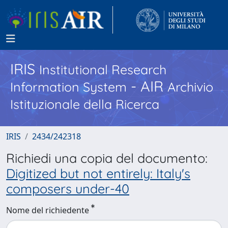
IRIS
Institutional Research
- AIR
Information System
Archivio
Istituzionale della Ricerca
IRIS
2434/242318
Richiedi una copia del documento:
Digitized but not entirely: Italy's
composers under-40
Nome del richiedente