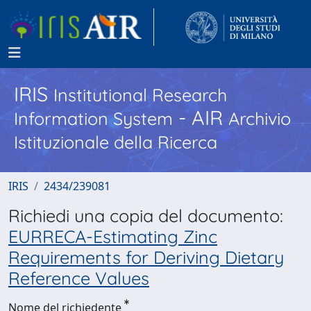
IRIS
Institutional Research
- AIR
Information System
Archivio
Istituzionale della Ricerca
IRIS
2434/239081
Richiedi una copia del documento:
EURRECA-Estimating Zinc
Requirements for Deriving Dietary
Reference Values
Nome del richiedente