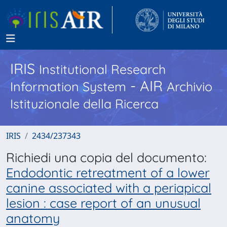
IRIS
Institutional Research
- AIR
Information System
Archivio
Istituzionale della Ricerca
IRIS
2434/237343
Richiedi una copia del documento:
Endodontic retreatment of a lower
canine associated with a periapical
lesion : case report of an unusual
anatomy