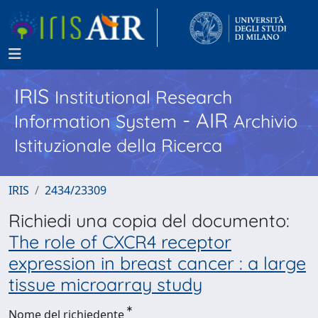
IRIS
Institutional Research
- AIR
Information System
Archivio
Istituzionale della Ricerca
IRIS
2434/23309
Richiedi una copia del documento:
The role of CXCR4 receptor
expression in breast cancer : a large
tissue microarray study
Nome del richiedente