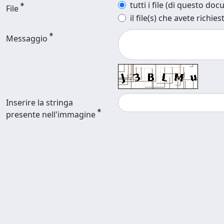
tutti i file (di questo do
File
il file(s) che avete richies
Messaggio
Inserire la stringa
presente nell'immagine