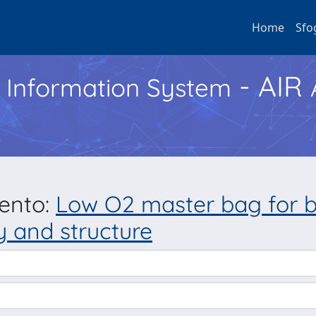
Home
Sfo
- AIR
h Information System
mento:
Low O2 master bag for be
 and structure