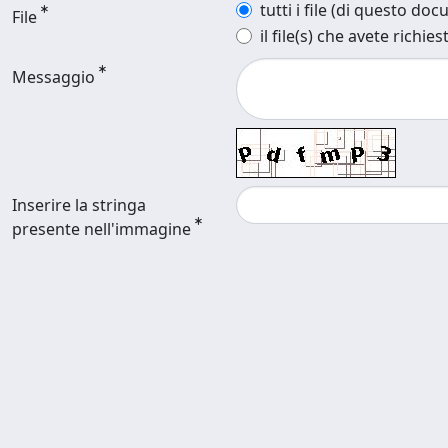
tutti i file (di questo do
File
il file(s) che avete richies
Messaggio
Inserire la stringa
presente nell'immagine