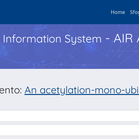
Home
Sfo
- AIR
h Information System
mento:
An acetylation-mono-ubiq