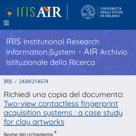
IRIS
Institutional Research
- AIR
Information System
Archivio
Istituzionale della Ricerca
IRIS
2434/214574
Richiedi una copia del documento:
Two-view contactless fingerprint
acquisition systems : a case study
for clay artworks
Nome del richiedente