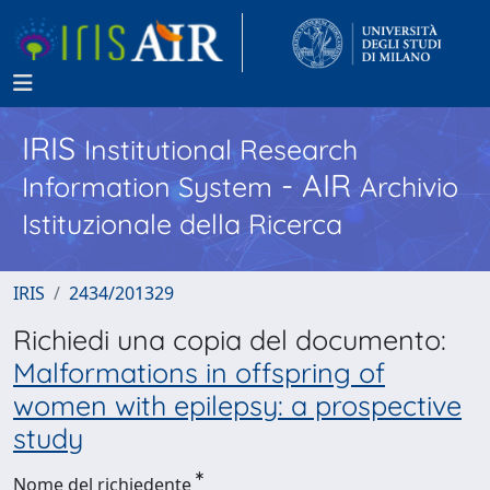
IRIS
Institutional Research
- AIR
Information System
Archivio
Istituzionale della Ricerca
IRIS
2434/201329
Richiedi una copia del documento:
Malformations in offspring of
women with epilepsy: a prospective
study
Nome del richiedente