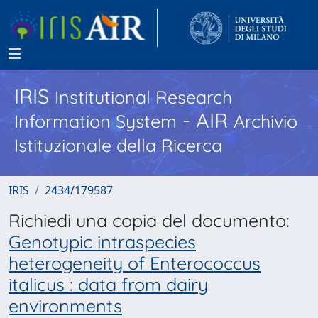
IRIS
Institutional Research
- AIR
Information System
Archivio
Istituzionale della Ricerca
IRIS
2434/179587
Richiedi una copia del documento:
Genotypic intraspecies
heterogeneity of Enterococcus
italicus : data from dairy
environments