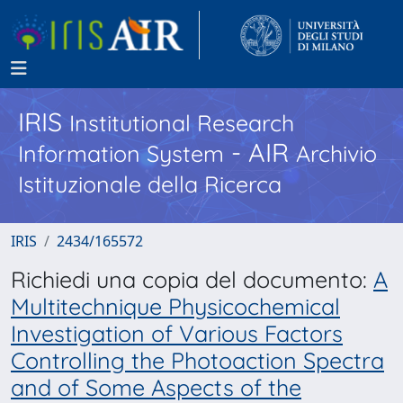
IRIS
Institutional Research
- AIR
Information System
Archivio
Istituzionale della Ricerca
IRIS
2434/165572
Richiedi una copia del documento:
A
Multitechnique Physicochemical
Investigation of Various Factors
Controlling the Photoaction Spectra
and of Some Aspects of the