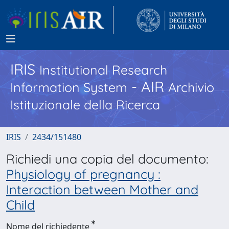
IRIS
Institutional Research
- AIR
Information System
Archivio
Istituzionale della Ricerca
IRIS
2434/151480
Richiedi una copia del documento:
Physiology of pregnancy :
Interaction between Mother and
Child
Nome del richiedente