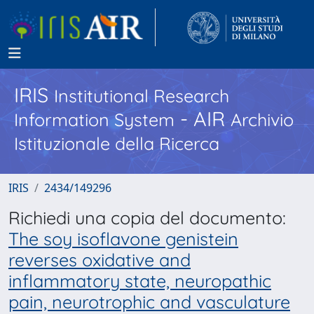
IRIS
Institutional Research
- AIR
Information System
Archivio
Istituzionale della Ricerca
IRIS
2434/149296
Richiedi una copia del documento:
The soy isoflavone genistein
reverses oxidative and
inflammatory state, neuropathic
pain, neurotrophic and vasculature