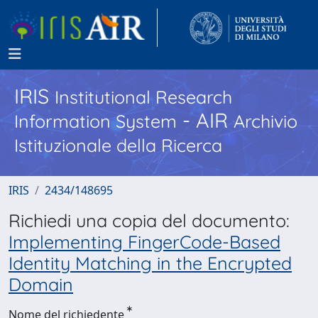
IRIS
Institutional Research
- AIR
Information System
Archivio
Istituzionale della Ricerca
IRIS
2434/148695
Richiedi una copia del documento:
Implementing FingerCode-Based
Identity Matching in the Encrypted
Domain
Nome del richiedente