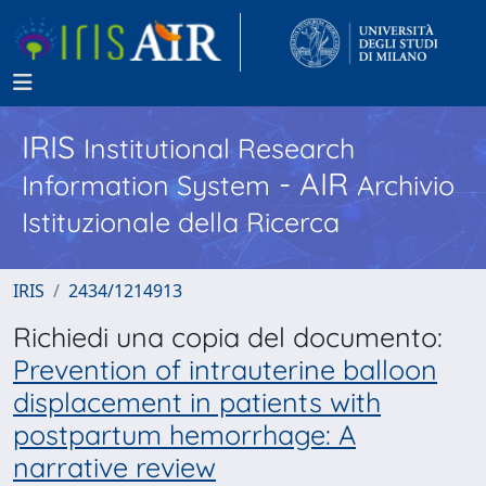
IRIS
Institutional Research
- AIR
Information System
Archivio
Istituzionale della Ricerca
IRIS
2434/1214913
Richiedi una copia del documento:
Prevention of intrauterine balloon
displacement in patients with
postpartum hemorrhage: A
narrative review