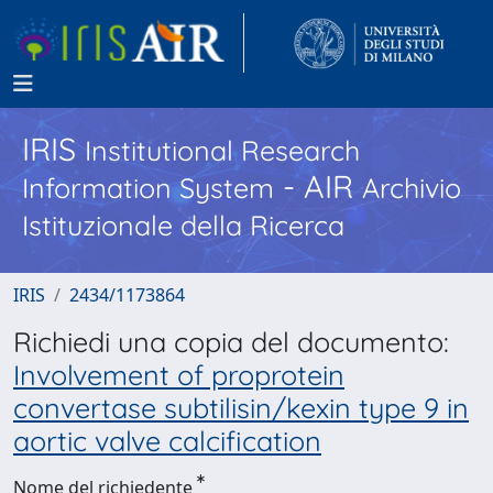
IRIS
Institutional Research
- AIR
Information System
Archivio
Istituzionale della Ricerca
IRIS
2434/1173864
Richiedi una copia del documento:
Involvement of proprotein
convertase subtilisin/kexin type 9 in
aortic valve calcification
Nome del richiedente