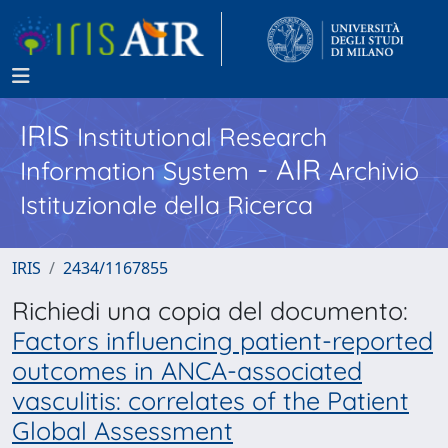
IRIS
Institutional Research
- AIR
Information System
Archivio
Istituzionale della Ricerca
IRIS
2434/1167855
Richiedi una copia del documento:
Factors influencing patient-reported
outcomes in ANCA-associated
vasculitis: correlates of the Patient
Global Assessment