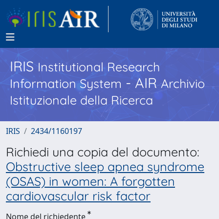
IRIS
Institutional Research
- AIR
Information System
Archivio
Istituzionale della Ricerca
IRIS
2434/1160197
Richiedi una copia del documento:
Obstructive sleep apnea syndrome
(OSAS) in women: A forgotten
cardiovascular risk factor
Nome del richiedente