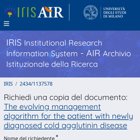
IRIS
Institutional Research
- AIR
Information System
Archivio
Istituzionale della Ricerca
IRIS
2434/1137578
Richiedi una copia del documento:
The evolving management
algorithm for the patient with newly
diagnosed cold agglutinin disease
Nome del richiedente