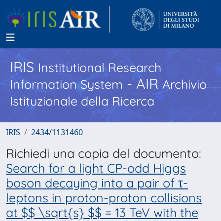
IRIS
Institutional Research
- AIR
Information System
Archivio
Istituzionale della Ricerca
IRIS
2434/1131460
Richiedi una copia del documento:
Search for a light CP-odd Higgs
boson decaying into a pair of τ-
leptons in proton-proton collisions
at $$ \sqrt{s} $$ = 13 TeV with the