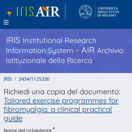
IRIS
Institutional Research
- AIR
Information System
Archivio
Istituzionale della Ricerca
IRIS
2434/1125336
Richiedi una copia del documento:
Tailored exercise programmes for
fibromyalgia: a clinical practical
guide
Nome del richiedente