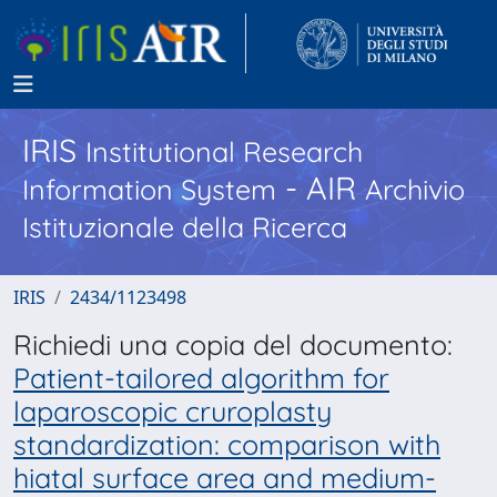
IRIS
Institutional Research
- AIR
Information System
Archivio
Istituzionale della Ricerca
IRIS
2434/1123498
Richiedi una copia del documento:
Patient-tailored algorithm for
laparoscopic cruroplasty
standardization: comparison with
hiatal surface area and medium-