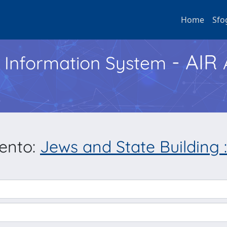
Home
Sfo
- AIR
h Information System
mento:
Jews and State Building :