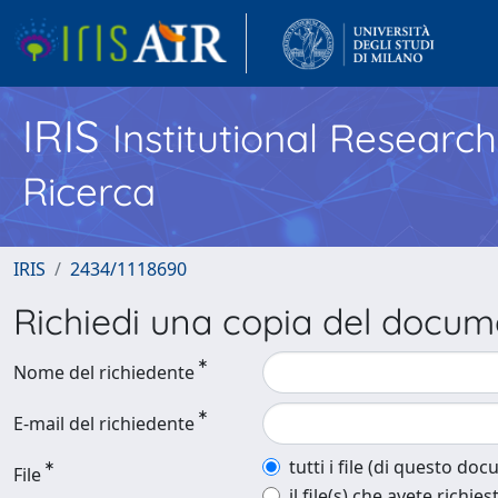
IRIS
Institutional Researc
Ricerca
IRIS
2434/1118690
Richiedi una copia del docu
Nome del richiedente
E-mail del richiedente
tutti i file (di questo do
File
il file(s) che avete richies