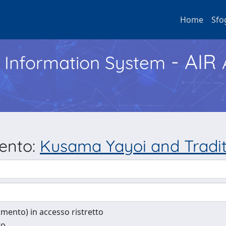
Home
Sfo
- AIR
h Information System
mento:
Kusama Yayoi and Tradit
cumento) in accesso ristretto
to