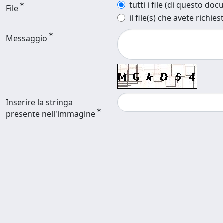
tutti i file (di questo do
File
il file(s) che avete richies
Messaggio
Inserire la stringa
presente nell'immagine