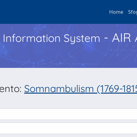
Home
Sfo
- AIR
h Information System
mento:
Somnambulism (1769-1815