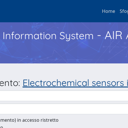
Home
Sfo
- AIR
h Information System
mento:
Electrochemical sensors i
cumento) in accesso ristretto
to