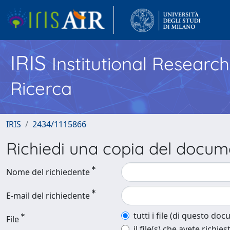
IRIS
Institutional Researc
Ricerca
IRIS
2434/1115866
Richiedi una copia del docu
Nome del richiedente
E-mail del richiedente
tutti i file (di questo do
File
il file(s) che avete richies