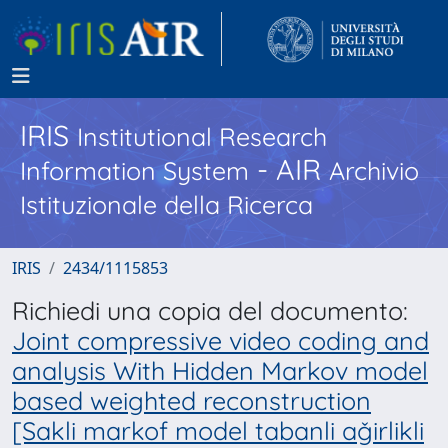
IRIS
Institutional Research
- AIR
Information System
Archivio
Istituzionale della Ricerca
IRIS
2434/1115853
Richiedi una copia del documento:
Joint compressive video coding and
analysis With Hidden Markov model
based weighted reconstruction
[Sakli markof model tabanli aǧirlikli