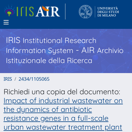
IRIS
Institutional Research
- AIR
Information System
Archivio
Istituzionale della Ricerca
IRIS
2434/1105065
Richiedi una copia del documento:
Impact of industrial wastewater on
the dynamics of antibiotic
resistance genes in a full-scale
urban wastewater treatment plant