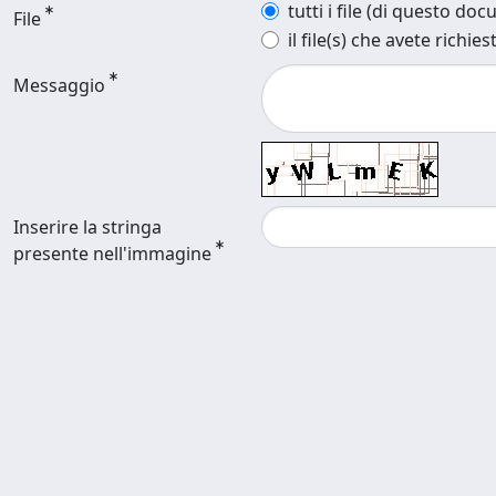
tutti i file (di questo do
File
il file(s) che avete richies
Messaggio
Inserire la stringa
presente nell'immagine