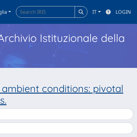
glia
IT
LOGIN
Archivio Istituzionale della
ambient conditions: pivotal
s.