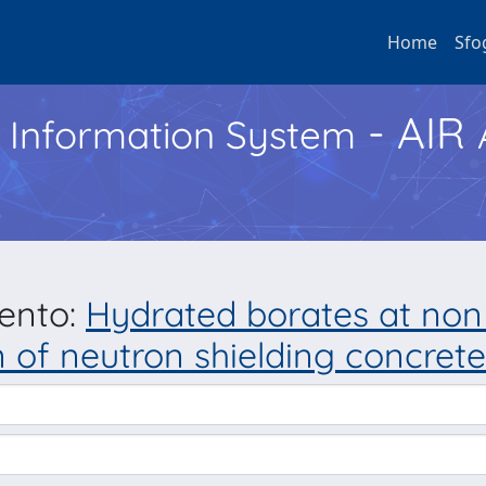
Home
Sfo
- AIR
h Information System
mento:
Hydrated borates at non 
 of neutron shielding concrete