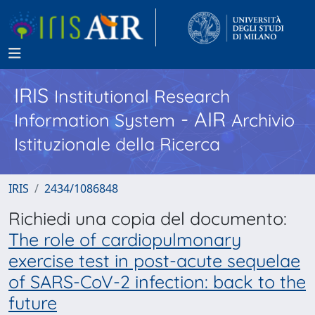
IRIS
Institutional Research
- AIR
Information System
Archivio
Istituzionale della Ricerca
IRIS
2434/1086848
Richiedi una copia del documento:
The role of cardiopulmonary
exercise test in post-acute sequelae
of SARS-CoV-2 infection: back to the
future