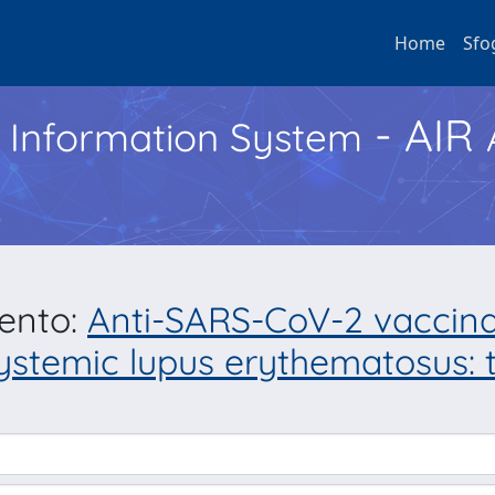
Home
Sfo
- AIR
h Information System
mento:
Anti-SARS-CoV-2 vaccina
systemic lupus erythematosus: 