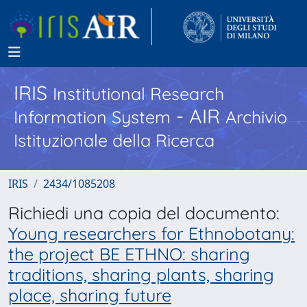
IRIS
Institutional Research
- AIR
Information System
Archivio
Istituzionale della Ricerca
IRIS
2434/1085208
Richiedi una copia del documento:
Young researchers for Ethnobotany:
the project BE ETHNO: sharing
traditions, sharing plants, sharing
place, sharing future