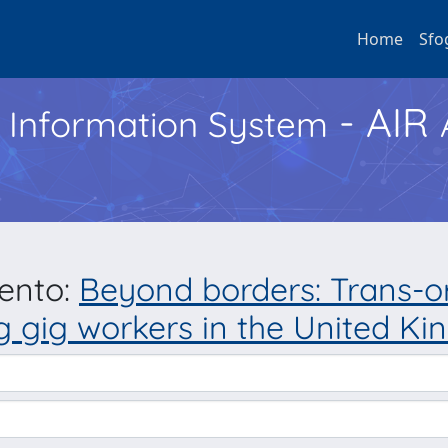
Home
Sfo
- AIR
h Information System
mento:
Beyond borders: Trans-o
g gig workers in the United Ki