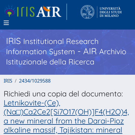
IRIS
Institutional Research
- AIR
Information System
Archivio
Istituzionale della Ricerca
IRIS
2434/1029588
Richiedi una copia del documento:
Letnikovite-(Ce),
(Na□)Ca2Ce2[Si7O17(OH)]F4(H2O)4,
a new mineral from the Darai-Pioz
alkaline massif, Tajikistan: mineral