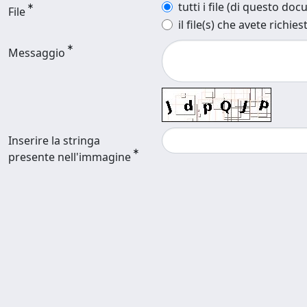
tutti i file (di questo do
File
il file(s) che avete richies
Messaggio
Inserire la stringa
presente nell'immagine