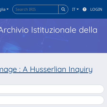
glia
IT
LOGIN
Archivio Istituzionale della
age : A Husserlian Inquiry