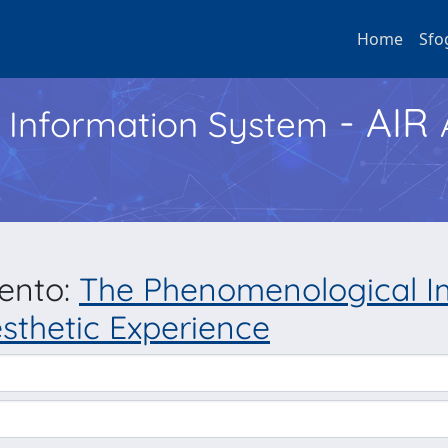
Home
Sfo
- AIR
h Information System
mento:
The Phenomenological Im
esthetic Experience