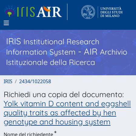
IRIS
Institutional Research
- AIR
Information System
Archivio
Istituzionale della Ricerca
IRIS
2434/1022058
Richiedi una copia del documento:
Yolk vitamin D content and eggshell
quality traits as affected by hen
genotype and housing system
Nome del richiedente