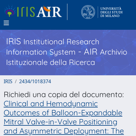
IRIS
Institutional Research
- AIR
Information System
Archivio
Istituzionale della Ricerca
IRIS
2434/1018374
Richiedi una copia del documento:
Clinical and Hemodynamic
Outcomes of Balloon-Expandable
Mitral Valve-in-Valve Positioning
and Asymmetric Deployment: The