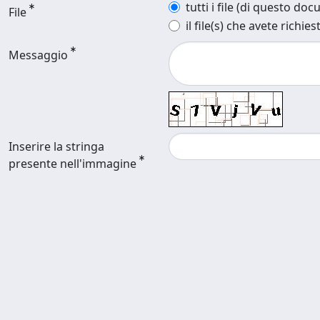
tutti i file (di questo do
File
il file(s) che avete richies
Messaggio
Inserire la stringa
presente nell'immagine