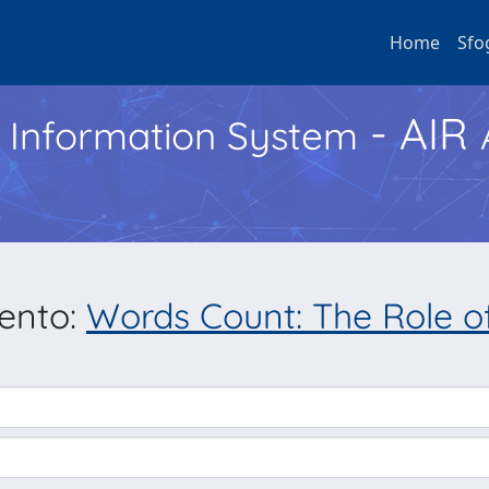
Home
Sfo
- AIR
h Information System
mento:
Words Count: The Role 