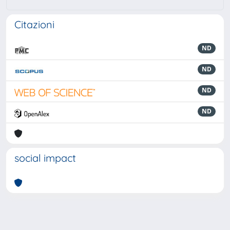
Citazioni
ND
ND
ND
ND
social impact